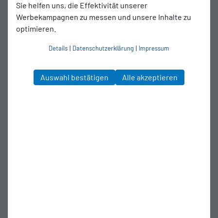
Sie helfen uns, die Effektivität unserer
Wechsel Rot-Weiß
68'
Werbekampagnen zu messen und unsere Inhalte zu
Oberhausen.
optimieren.
Für Alexander Mühling kommt
Christopher Schepp.
Details
|
Datenschutzerklärung
|
Impressum
9
Christopher Schepp
Auswahl bestätigen
Alle akzeptieren
8
Alexander Mühling
Wechsel SSVg Velbert 02.
68'
Für Beyhan Ametov kommt Harumi
Goto.
21
Harumi Goto
14
Beyhan Ametov