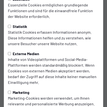
Wechsel SSVg Velbert 02.
90'
Essenzielle Cookies ermöglichen grundlegende
Für Timo Mehlich kommt Valon
Funktionen und sind für die einwandfreie Funktion
Zhushi.
der Website erforderlich.
20
Valon Zhushi
Statistik
Statistik Cookies erfassen Informationen anonym.
23
Timo Mehlich
Diese Informationen helfen und zu verstehen, wie
unsere Besucher unsere Website nutzen.
Wechsel Rot-Weiß
Externe Medien
79'
Oberhausen.
Inhalte von Videoplattformen und Social-Media-
Plattformen werden standardmäßig blockiert. Wenn
Für Seok-Ju Hong kommt Burinyuy
Cookies von externen Medien akzeptiert werden,
Nyuydine.
bedarf der Zugriff auf diese Inhalte keiner manuellen
Einwilligung mehr.
19
Burinyuy Nyuydine
Marketing
18
Seok-Ju Hong
Marketing-Cookies werden verwendet, um Ihnen
relevante und personalisierte Werbung anzuzeigen.