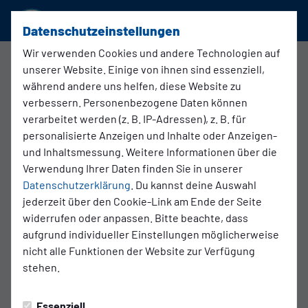
SSVg Velbert 02
Datenschutzeinstellungen
Wir verwenden Cookies und andere Technologien auf
Regionalliga West , 5. Spieltag
unserer Website. Einige von ihnen sind essenziell,
während andere uns helfen, diese Website zu
0:0
verbessern. Personenbezogene Daten können
(0:0)
verarbeitet werden (z. B. IP-Adressen), z. B. für
Rot-Weiß Oberhausen
SSVg Velbert 02
1. Mannschaft
1. Mannschaft
personalisierte Anzeigen und Inhalte oder Anzeigen-
und Inhaltsmessung. Weitere Informationen über die
Verwendung Ihrer Daten finden Sie in unserer
Übersicht
Liveticker
Aufstellung
Datenschutzerklärung
. Du kannst deine Auswahl
jederzeit über den Cookie-Link am Ende der Seite
widerrufen oder anpassen. Bitte beachte, dass
aufgrund individueller Einstellungen möglicherweise
Ende 2. Halbzeit
nicht alle Funktionen der Website zur Verfügung
stehen.
Essenziell