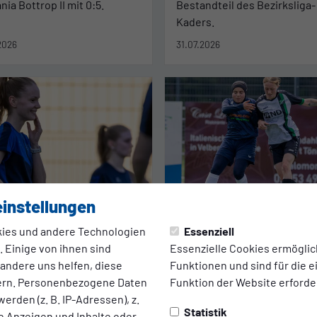
ia Bottrop II mit 0:5.
Bestandteil des Bezirksliga-
Kaders.
2026
31.07.2026
instellungen
FUSSBALL
2. DAMEN
ies und andere Technologien
Essenziell
 SSVg Damen
Der Spielplan der 2
 Einige von ihnen sind
Essenzielle Cookies ermögli
ten weiter
Damen steht fest
 andere uns helfen, diese
Funktionen und sind für die 
ern. Personenbezogene Daten
Funktion der Website erforder
 der U20 des MSV Duisburg
Die 2. Damen starten am 30.
erden (z. B. IP-Adressen), z.
 der SV Eintracht Grumme
August beim TSV Gruiten – e
Statistik
te Anzeigen und Inhalte oder