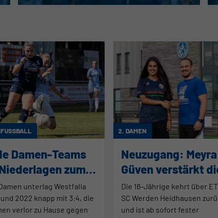
FUSSBALL
2. DAMEN
de Damen-Teams
Neuzugang: Meyra
 Niederlagen zum
Güven verstärkt di
tspielauftakt
Damen
 Damen unterlag Westfalia
Die 16-Jährige kehrt über E
und 2022 knapp mit 3:4, die
SC Werden Heidhausen zurü
men verlor zu Hause gegen
und ist ab sofort fester