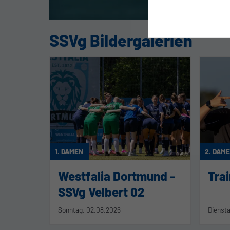
SSVg Bildergalerien
1. DAMEN
2. DAM
Westfalia Dortmund -
Tra
SSVg Velbert 02
Sonntag, 02.08.2026
Diensta