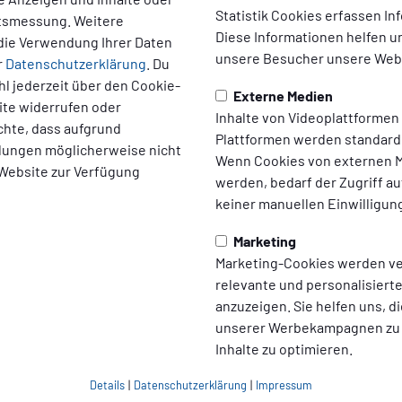
Velbert – und am 23. August
Woche später steigt die
Statistik Cookies erfassen I
ltsmessung. Weitere
beide Damenteams im
Heimpremiere gegen den F
Diese Informationen helfen u
die Verwendung Ihrer Daten
z.
Tannenhof.
unsere Besucher unsere Webs
r
Datenschutzerklärung
. Du
2026
23.07.2026
l jederzeit über den Cookie-
Externe Medien
ite widerrufen oder
Inhalte von Videoplattformen
Alle News
chte, dass aufgrund
Plattformen werden standard
ellungen möglicherweise nicht
Wenn Cookies von externen M
 Website zur Verfügung
werden, bedarf der Zugriff au
keiner manuellen Einwilligun
Marketing
Marketing-Cookies werden v
relevante und personalisier
anzuzeigen. Sie helfen uns, di
unserer Werbekampagnen zu
Inhalte zu optimieren.
Details
|
Datenschutzerklärung
|
Impressum