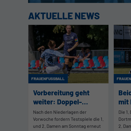
AKTUELLE NEWS
FRAUENFUSSBALL
FRAUEN
Vorbereitung geht
Bei
weiter: Doppel-
mit
Spieltag am
Tes
Nach den Niederlagen der
Die 1.
Wochenende
Vorwoche fordern Testspiele die 1.
Dortm
und 2. Damen am Sonntag erneut
2. Da