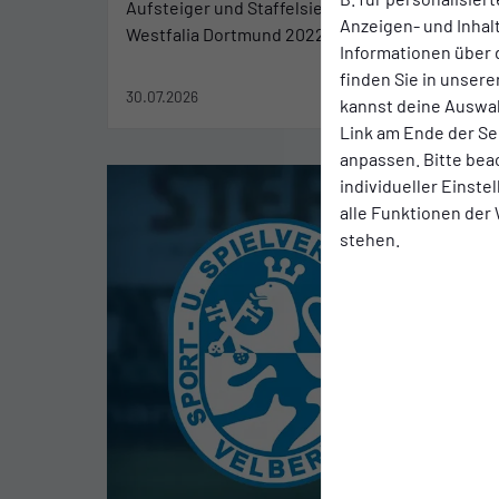
Aufsteiger und Staffelsieger
nach 
Anzeigen- und Inha
Westfalia Dortmund 2022.
sind 
Informationen über 
Einsat
finden Sie in unsere
30.07.2026
23.07.
kannst deine Auswah
Link am Ende der Se
anpassen. Bitte bea
individueller Einst
alle Funktionen der
stehen.