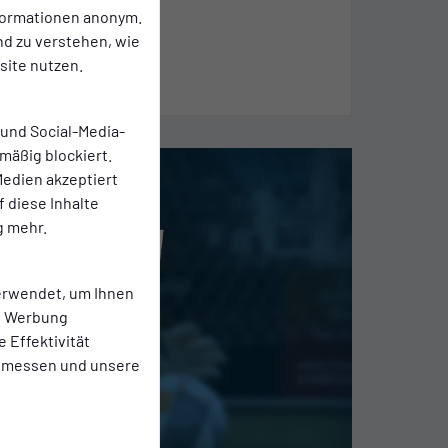
nformationen anonym.
C
nd zu verstehen, wie
ite nutzen.
22.07.2026
 und Social-Media-
mäßig blockiert.
edien akzeptiert
f diese Inhalte
g mehr.
erwendet, um Ihnen
te Werbung
e Effektivität
 messen und unsere