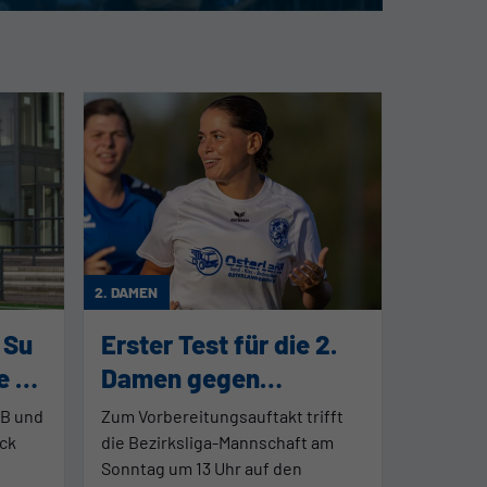
2. DAMEN
 Su
Erster Test für die 2.
e 2.
Damen gegen
Rhenania Bottrop II
TB und
Zum Vorbereitungsauftakt trifft
ck
die Bezirksliga-Mannschaft am
Sonntag um 13 Uhr auf den