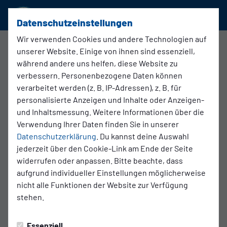
SSVg Velbert 02
Datenschutzeinstellungen
Wir verwenden Cookies und andere Technologien auf
Impressum
unserer Website. Einige von ihnen sind essenziell,
während andere uns helfen, diese Website zu
verbessern. Personenbezogene Daten können
Verantwortlich für die Inhalte der Webseite / App „SSVg
verarbeitet werden (z. B. IP-Adressen), z. B. für
Velbert 02“
personalisierte Anzeigen und Inhalte oder Anzeigen-
und Inhaltsmessung. Weitere Informationen über die
SSVg Velbert 02
Verwendung Ihrer Daten finden Sie in unserer
Datenschutzerklärung
. Du kannst deine Auswahl
Anschrift:
jederzeit über den Cookie-Link am Ende der Seite
42551 Velbert
widerrufen oder anpassen. Bitte beachte, dass
Bahnhofstr. 116
aufgrund individueller Einstellungen möglicherweise
Vorstand nach § 26 BGB:
nicht alle Funktionen der Website zur Verfügung
Oliver Kuhn
stehen.
1. Vorsitzender
Lars Glindemann
Essenziell