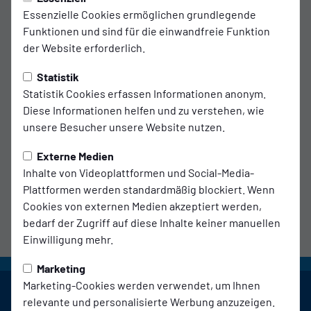
2. Vorsitzender / Hauptgeschäftsführer
Essenzielle Cookies ermöglichen grundlegende
Funktionen und sind für die einwandfreie Funktion
Didi Claus
der Website erforderlich.
2. Vorsitzender
Statistik
Registergericht: Amtsgericht Velbert
Statistik Cookies erfassen Informationen anonym.
Vereinsregisternummer: VR 423
Diese Informationen helfen und zu verstehen, wie
unsere Besucher unsere Website nutzen.
Telefonnummer: 02051 8095755
Externe Medien
E-Mail: info@ssvg.de
Inhalte von Videoplattformen und Social-Media-
Plattformen werden standardmäßig blockiert. Wenn
Cookies von externen Medien akzeptiert werden,
bedarf der Zugriff auf diese Inhalte keiner manuellen
Einwilligung mehr.
Marketing
Marketing-Cookies werden verwendet, um Ihnen
relevante und personalisierte Werbung anzuzeigen.