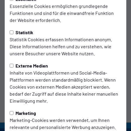
Essenzielle Cookies ermöglichen grundlegende
Trainingszeiten
Funktionen und sind für die einwandfreie Funktion
der Website erforderlich.
DI.
18:15 - 19:45 Uhr
IMS Arena (Kleinfeld)
Statistik
Kabine: 6
Statistik Cookies erfassen Informationen anonym.
DO.
18:15 - 19:45 Uhr
Diese Informationen helfen und zu verstehen, wie
IMS Arena (Kleinfeld)
unsere Besucher unsere Website nutzen.
Kabine: 2
Externe Medien
FR.
15:30 - 16:45 Uhr
Inhalte von Videoplattformen und Social-Media-
IMS Arena (Kleinfeld)
Plattformen werden standardmäßig blockiert. Wenn
Kabine: 3
Cookies von externen Medien akzeptiert werden,
bedarf der Zugriff auf diese Inhalte keiner manuellen
Einwilligung mehr.
Marketing
Marketing-Cookies werden verwendet, um Ihnen
relevante und personalisierte Werbung anzuzeigen.