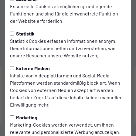
Essenzielle Cookies ermöglichen grundlegende
Funktionen und sind für die einwandfreie Funktion
Trainingszeiten
der Website erforderlich.
MO.
19:45 - 21:15 Uhr
Statistik
IMS Arena (Nebenplatz)
Statistik Cookies erfassen Informationen anonym.
Kabine: 1
Diese Informationen helfen und zu verstehen, wie
MI.
18:00 - 19:30 Uhr
unsere Besucher unsere Website nutzen.
Sportplatz - Am Berg
Externe Medien
Samstag, 29.08.2026 | Testspiel | Testspiele
Inhalte von Videoplattformen und Social-Media-
Plattformen werden standardmäßig blockiert. Wenn
ANSTOSS
18:00
Cookies von externen Medien akzeptiert werden,
Union Mülheim
bedarf der Zugriff auf diese Inhalte keiner manuellen
SSVg Velbert
Einwilligung mehr.
Marketing
Matchcenter
Marketing-Cookies werden verwendet, um Ihnen
relevante und personalisierte Werbung anzuzeigen.