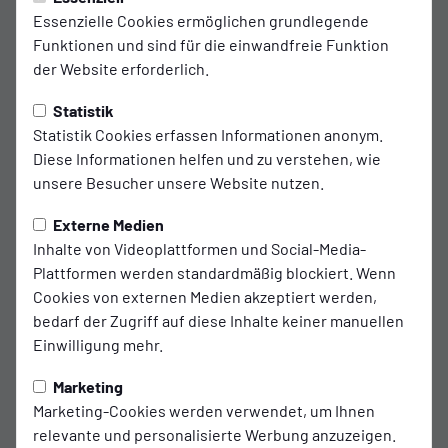
Essenzielle Cookies ermöglichen grundlegende
Funktionen und sind für die einwandfreie Funktion
der Website erforderlich.
Statistik
Statistik Cookies erfassen Informationen anonym.
Diese Informationen helfen und zu verstehen, wie
unsere Besucher unsere Website nutzen.
Externe Medien
Inhalte von Videoplattformen und Social-Media-
Regionalliga Saison 2025/26
Plattformen werden standardmäßig blockiert. Wenn
Ausgabe 16 - 2025/26 (SC Paderborn 07 II)
Cookies von externen Medien akzeptiert werden,
bedarf der Zugriff auf diese Inhalte keiner manuellen
Einwilligung mehr.
Marketing
Marketing-Cookies werden verwendet, um Ihnen
relevante und personalisierte Werbung anzuzeigen.