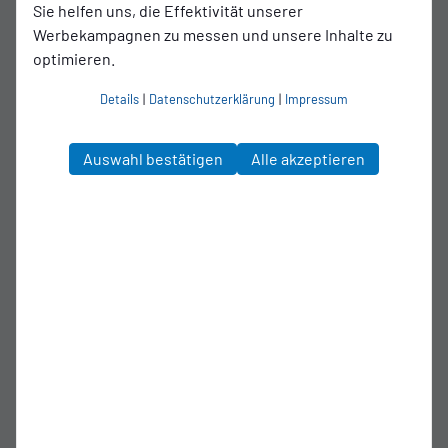
Sie helfen uns, die Effektivität unserer
Werbekampagnen zu messen und unsere Inhalte zu
optimieren.
Details
|
Datenschutzerklärung
|
Impressum
Auswahl bestätigen
Alle akzeptieren
Regionalliga Saison 2025/26