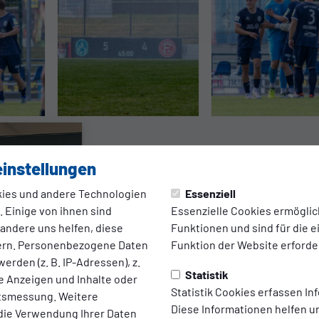
instellungen
1. MANNSCHAFT
ies und andere Technologien
Essenziell
 Einige von ihnen sind
Essenzielle Cookies ermögli
SSVg startet
 andere uns helfen, diese
Funktionen und sind für die 
ern. Personenbezogene Daten
Funktion der Website erforder
am 25. Juni in
erden (z. B. IP-Adressen), z.
Statistik
te Anzeigen und Inhalte oder
Statistik Cookies erfassen I
die
ltsmessung. Weitere
Diese Informationen helfen u
die Verwendung Ihrer Daten