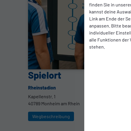
finden Sie in unsere
kannst deine Auswah
Link am Ende der Se
anpassen. Bitte bea
individueller Einst
alle Funktionen der
stehen.
Spielort
Rheinstadion
Kapellenstr. 1
40789 Monheim am Rhein
Wegbeschreibung