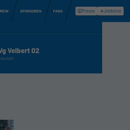
REIN
SPONSOREN
FANS
Presse
Jobbörse
Vg Velbert 02
nnschaft