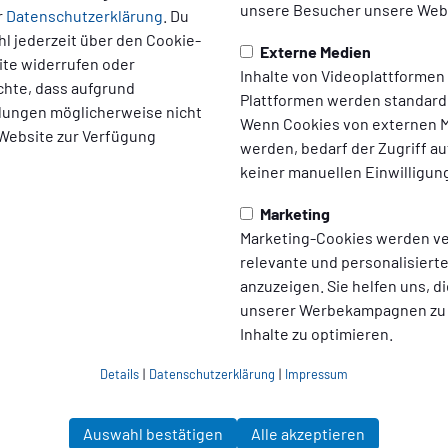
unsere Besucher unsere Webs
r
Datenschutzerklärung
. Du
Vorbereitung
l jederzeit über den Cookie-
Externe Medien
ite widerrufen oder
Inhalte von Videoplattformen
chte, dass aufgrund
Der Fahrplan steht: Unsere SSVg startet am
Plattformen werden standard
ellungen möglicherweise nicht
Juni in die Vorbereitung auf die
Wenn Cookies von externen M
 Website zur Verfügung
Regionalligasaison 2025/26.
werden, bedarf der Zugriff au
keiner manuellen Einwilligun
zum Artikel
Marketing
Marketing-Cookies werden v
relevante und personalisier
anzuzeigen. Sie helfen uns, di
unserer Werbekampagnen zu
Inhalte zu optimieren.
Details
|
Datenschutzerklärung
|
Impressum
Auswahl bestätigen
Alle akzeptieren