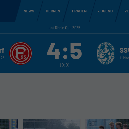
NEWS
HERREN
FRAUEN
JUGEND
VE
apt Rhein Cup 2025
4:5
rf
SS
U23
1. Ma
(0:0)