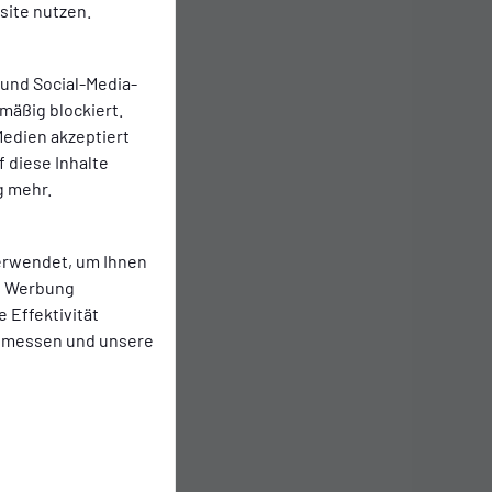
ite nutzen.
 und Social-Media-
 25.
mäßig blockiert.
edien akzeptiert
f diese Inhalte
g mehr.
erwendet, um Ihnen
te Werbung
e Effektivität
 messen und unsere