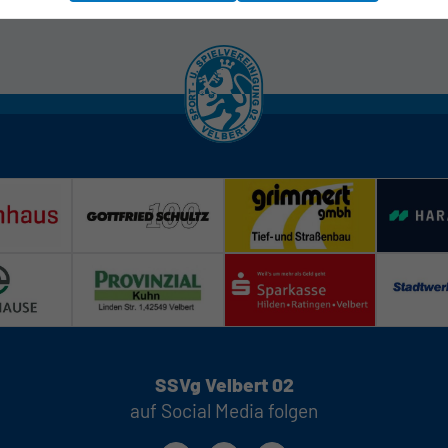
SSVg Velbert 02
auf Social Media folgen