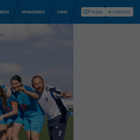
REIN
SPONSOREN
FANS
Presse
Jobbörse