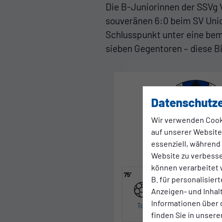
Die B-Juniorinnen der SSVg 
souveränen 6:0 beim SV Unio
Schlusspunkt unter eine beme
sieben Gegentoren – diese Bi
Datenschutze
Wir verwenden Cook
Union Velbe
auf unserer Website.
essenziell, während
U17 - Juniorinnen
Website zu verbess
können verarbeitet w
75'
70'
40'
B. für personalisier
Anzeigen- und Inha
Informationen über 
Tor
Gelbe Karte
finden Sie in unsere