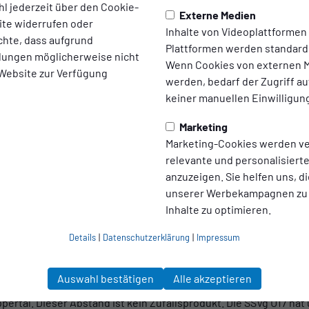
l jederzeit über den Cookie-
Externe Medien
ite widerrufen oder
Inhalte von Videoplattformen
Mehr zum Spiel
chte, dass aufgrund
Plattformen werden standard
ellungen möglicherweise nicht
Wenn Cookies von externen M
 Website zur Verfügung
werden, bedarf der Zugriff au
keiner manuellen Einwilligun
f dem Ernst-Adolf-Sckär-Sportplatz von der ersten Minute an. H
Marketing
Tasmnim El Hamdani erhöhte bereits vier Minuten später auf 0:2.
Marketing-Cookies werden v
piel – und Lina Abarkan (23.) sowie Emily Schneider (32.) baute
relevante und personalisier
r dem Halbzeitpfiff mit dem Treffer in der 40. Minute noch einen 
anzuzeigen. Sie helfen uns, di
rrekt abbildete.
unserer Werbekampagnen zu
ie Mannschaft die Führung konzentriert. Emily Schneider traf in
Inhalte zu optimieren.
tssieg, der zum Abschluss der Saison nichts zu wünschen übrig 
Details
|
Datenschutzerklärung
|
Impressum
Auswahl bestätigen
Alle akzeptieren
ahlen bereit: 21 Punkte aus acht Spielen, ein Torverhältnis von 
ertal. Dieser Abstand ist kein Zufallsprodukt. Die SSVg U17 ha