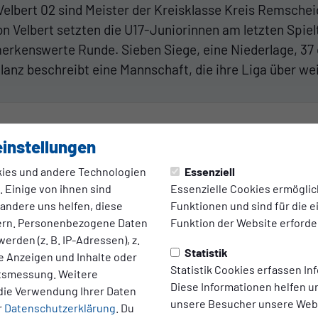
Velbert 02 sind Meister der Kreisklasse Kreis Remschei
n Velbert setzten die U17-Juniorinnen am letzten Spiel
rkenswerte Runde. Sieben Siege, eine Niederlage, 37 er
lanz beschreibt eine Mannschaft, die ihre Liga über we
0:6
instellungen
ies und andere Technologien
Essenziell
rt
S
(0:5)
 Einige von ihnen sind
Essenzielle Cookies ermögli
 andere uns helfen, diese
Funktionen und sind für die 
ern. Personenbezogene Daten
Funktion der Website erforder
erden (z. B. IP-Adressen), z.
32'
23'
11'
7'
Statistik
te Anzeigen und Inhalte oder
Statistik Cookies erfassen I
ltsmessung. Weitere
Diese Informationen helfen u
die Verwendung Ihrer Daten
Tor
Tor
Tor
Tor
Tor
unsere Besucher unsere Webs
r
Datenschutzerklärung
. Du