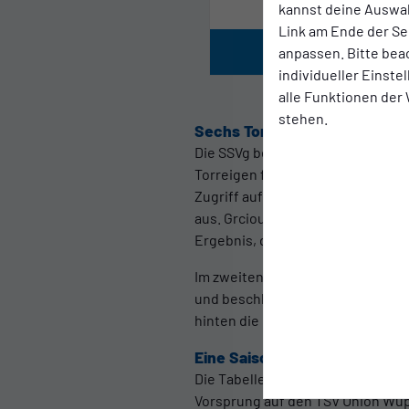
kannst deine Auswah
Link am Ende der Se
anpassen. Bitte bea
individueller Einst
alle Funktionen der
stehen.
Sechs Tore und kein Zweifel
Die SSVg bestimmte die Partie au
Torreigen früh in der 7. Minute, 
Zugriff auf das Velberter Aufbaus
aus. Grcious Anenih setzte kurz vo
Ergebnis, das den Spielverlauf ko
Im zweiten Durchgang verwaltete d
und beschloss damit einen Auswär
hinten die Null gehalten.
Eine Saison, die Bestand hat
Die Tabelle hält die nüchternen Z
Vorsprung auf den TSV Union Wupp