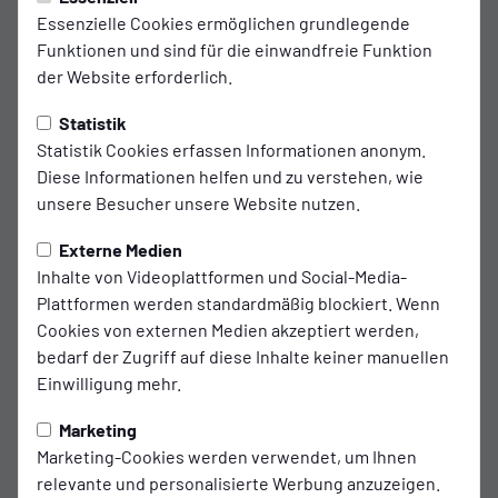
U15 Juniorinnen mit reichlich
Essenzielle Cookies ermöglichen grundlegende
Lehrgeld in der Quali
Funktionen und sind für die einwandfreie Funktion
der Website erforderlich.
Für die SSVg Velbert 02 war es ein großer Erfolg,
dass sich die U15 Juniorinnen für die Qualirunde
Statistik
Statistik Cookies erfassen Informationen anonym.
zur Leistungsklasse qualifizieren konnten. Nach
Diese Informationen helfen und zu verstehen, wie
drei deutlichen Niederlagen bleibt unterm Strich
unsere Besucher unsere Website nutzen.
die Erkenntnis, der Sprung in die Leistungsklasse
war in diesem Jahr dann doch zu groß.
Externe Medien
Inhalte von Videoplattformen und Social-Media-
Plattformen werden standardmäßig blockiert. Wenn
Der Jungjahrgang der in der Qualifikation für die SSVg
Cookies von externen Medien akzeptiert werden,
Velbert 02 an den Start ging, bestand zu einem Großteil aus
bedarf der Zugriff auf diese Inhalte keiner manuellen
Spielerinnen die in der abgelaufenen Spielzeit noch in der
Einwilligung mehr.
U13 gespielt haben, und diese Mannschaft war auch erst zu
Beginn der abgelaufenen Saison erstmals zum Spielbetrieb
Marketing
gemeldet worden.
Marketing-Cookies werden verwendet, um Ihnen
relevante und personalisierte Werbung anzuzeigen.
Die Mädels dürfen bei allem Ärger über schmerzhafte