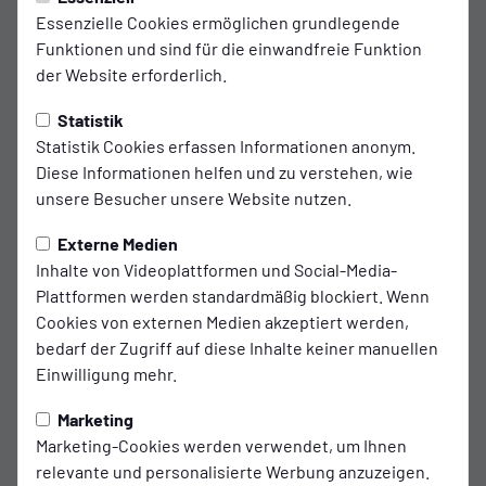
U23 verpasst Sieg nach spätem
Essenzielle Cookies ermöglichen grundlegende
Eigentor
Funktionen und sind für die einwandfreie Funktion
der Website erforderlich.
Die U23 der SSVg Velbert 02 ist mit einem Unentschieden in
die Bezirksliga-Saison gestartet. Beim HSV Langenfeld
Statistik
trennten sich die Mannschaften nach turbulenten 90
Statistik Cookies erfassen Informationen anonym.
Minuten 3:3 (2:1). Ein unglückliches Eigentor kurz vor
Diese Informationen helfen und zu verstehen, wie
Schluss verhinderte den möglichen Auftaktsieg für das
unsere Besucher unsere Website nutzen.
Team von Trainer Massimo Mondello.
Externe Medien
Früher Rückstand, schnelle Antwort
Inhalte von Videoplattformen und Social-Media-
Plattformen werden standardmäßig blockiert. Wenn
Bereits in der 10. Minute ging der Gastgeber durch Leon
Cookies von externen Medien akzeptiert werden,
Wallraf in Führung. Die Velberter zeigten jedoch eine gute
bedarf der Zugriff auf diese Inhalte keiner manuellen
Reaktion: Nabil Lahraches Ausgleich in der 21. Minute
Einwilligung mehr.
brachte die SSVg zurück ins Spiel. Kurz vor der Pause
gerieten die Blau-Weißen jedoch erneut ins Hintertreffen,
Marketing
als Wallraf in der Nachspielzeit des ersten Durchgangs zum
Marketing-Cookies werden verwendet, um Ihnen
2:1 traf.
relevante und personalisierte Werbung anzuzeigen.