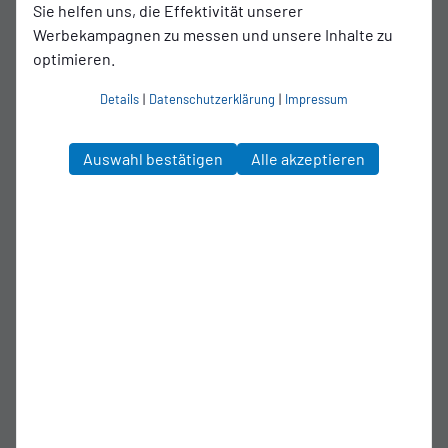
Sie helfen uns, die Effektivität unserer
Werbekampagnen zu messen und unsere Inhalte zu
Die
SSVg Velbert
musste sich am
letzten Spieltag
der
optimieren.
Regionalliga West bei den
Sportfreunden Siegen
mit 1:3
geschlagen geben. Nachdem
Felix Herzenbruch
in der 13.
Details
|
Datenschutzerklärung
|
Impressum
Minute nach einem Foul an
Kevin Goden
die rote Karte sah,
mussten die Mannschaft damit nahezu die komplette Partie
Auswahl bestätigen
Alle akzeptieren
in
Unterzahl
bestreiten.
Mockschans Traumtor sorgt für die Führung
Trotz Unterzahl gelang der
SSVg Velbert
in der 25. Minute
der
Führungstreffer
.
Calvin Mockschan
zirkelte den Ball
sehenswert an den rechten Innenpfosten, von wo aus der
Ball im Winkel einschlug. Für Siegens Keeper
Marcel
Johnen
gab es keine Abwehrchance.
Die Gastgeber reagierten jedoch in der
40. Minute mit dem
1:1
.
Bis zur Pause hielt die SSVg Velbert mit
großem Einsatz