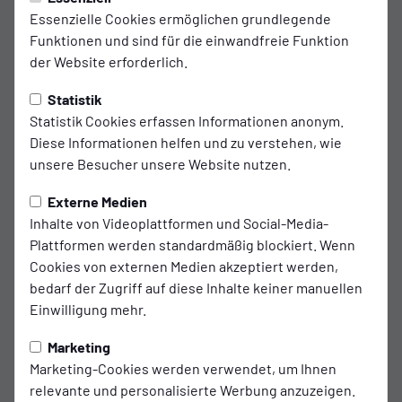
Sonntag, 17.05.2026 15:07 Uhr
|
Redaktion
Essenzielle Cookies ermöglichen grundlegende
Sportfreunde Siegen - SSVg Velbert
Funktionen und sind für die einwandfreie Funktion
- RL West
der Website erforderlich.
Statistik
Statistik Cookies erfassen Informationen anonym.
Highlights
Diese Informationen helfen und zu verstehen, wie
unsere Besucher unsere Website nutzen.
Das Video wird erst nach dem Klick von
Externe Medien
YouTube geladen und abgespielt. Dazu baut
Inhalte von Videoplattformen und Social-Media-
dein Browser eine direkte Verbindung zu den
Plattformen werden standardmäßig blockiert. Wenn
YouTube-Servern auf. Mehr Informationen
Cookies von externen Medien akzeptiert werden,
kannst du unserer Datenschutzerklärung
bedarf der Zugriff auf diese Inhalte keiner manuellen
entnehmen.
Einwilligung mehr.
Video laden
Marketing
Marketing-Cookies werden verwendet, um Ihnen
relevante und personalisierte Werbung anzuzeigen.