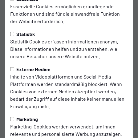
SSVg empfängt Bonner SC zum
Essenzielle Cookies ermöglichen grundlegende
Kellerduell in der IMS Arena
Funktionen und sind für die einwandfreie Funktion
der Website erforderlich.
Am Mittwochabend (17. September, 19:30 Uhr) steht für die
SSVg Velbert ein wichtiges Heimspiel in der Regionalliga
Statistik
West an. Im Flutlichtspiel gegen den Bonner SC will die
Statistik Cookies erfassen Informationen anonym.
Mannschaft von Trainer Ismail Jaroui endlich den ersten
Diese Informationen helfen und zu verstehen, wie
Saisonsieg einfahren und im Tabellenkeller ein Zeichen
unsere Besucher unsere Website nutzen.
setzen.
Externe Medien
Sportliche Ausgangslage
Inhalte von Videoplattformen und Social-Media-
Plattformen werden standardmäßig blockiert. Wenn
Nach der unglücklichen Last-Minute-Niederlage bei
Cookies von externen Medien akzeptiert werden,
Fortuna Düsseldorf II gilt es für die Blau-Weißen, die
bedarf der Zugriff auf diese Inhalte keiner manuellen
positiven Ansätze mitzunehmen und vor heimischer
Einwilligung mehr.
Kulisse in Zählbares umzuwandeln. „Wir haben in
Düsseldorf ein starkes Spiel gezeigt und dürfen uns davon
Marketing
nicht entmutigen lassen. Gegen Bonn haben wir die
Marketing-Cookies werden verwendet, um Ihnen
nächste Chance, den Bock umzustoßen“, betont Kapitän
relevante und personalisierte Werbung anzuzeigen.
Felix Herzenbruch.