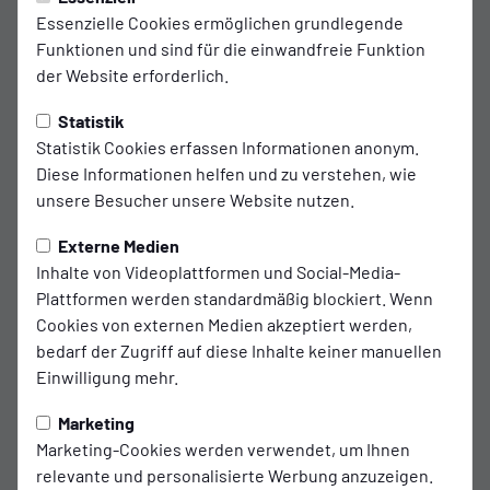
Gelungene Generalprobe - SSVg
Essenzielle Cookies ermöglichen grundlegende
siegt mit 2:0
Funktionen und sind für die einwandfreie Funktion
der Website erforderlich.
Am gestrigen Sonntag absolvierte die SSVg Velbert
ihr letztes Testspiel vor dem Pflichtspielauftakt
Statistik
Statistik Cookies erfassen Informationen anonym.
2025 und konnte sich mit einem verdienten 2:0-
Diese Informationen helfen und zu verstehen, wie
Heimsieg gegen den Mittelrheinligisten SV
unsere Besucher unsere Website nutzen.
Bergisch Gladbach 09 durchsetzen. Damit schließt
das Team die Wintervorbereitung mit einer
Externe Medien
Inhalte von Videoplattformen und Social-Media-
makellosen Bilanz ab und geht mit viel
Plattformen werden standardmäßig blockiert. Wenn
Selbstvertrauen in das kommende Topspiel gegen
Cookies von externen Medien akzeptiert werden,
Tabellenführer SpVg Schonnebeck.
bedarf der Zugriff auf diese Inhalte keiner manuellen
Einwilligung mehr.
Die Gäste aus Bergisch Gladbach, aktuell Tabellenelfter der
Marketing
Mittelrheinliga, zeigten insbesondere in der ersten Halbzeit
Marketing-Cookies werden verwendet, um Ihnen
eine disziplinierte Leistung und hielten gut mit. Die SSVg
relevante und personalisierte Werbung anzuzeigen.
übernahm früh die Kontrolle, konnte aber zunächst keine