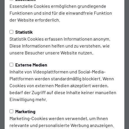
Freitag, 22.05.2026 07:30 Uhr
|
Patrik Otte
Essenzielle Cookies ermöglichen grundlegende
Mileen Arnold verstärkt die SSVg-
Funktionen und sind für die einwandfreie Funktion
Landesligadamen
der Website erforderlich.
Statistik
Statistik Cookies erfassen Informationen anonym.
Die SSVg Velbert 02 verpflichtet Mileen Sophie
Diese Informationen helfen und zu verstehen, wie
Arnold für die kommende Landesliga-Saison. Die
unsere Besucher unsere Website nutzen.
19-jährige Außenverteidigerin kehrt nach einer
Externe Medien
fußballerischen Auszeit auf den Platz zurück – und
Inhalte von Videoplattformen und Social-Media-
entscheidet sich für den Schritt an die IMS Arena.
Plattformen werden standardmäßig blockiert. Wenn
Cookies von externen Medien akzeptiert werden,
Ausbildung beim VfL Bochum
bedarf der Zugriff auf diese Inhalte keiner manuellen
Arnold durchlief beim VfL Bochum die komplette
Einwilligung mehr.
Jugendausbildung von der U13 bis in den
Marketing
Seniorinnenbereich. Zuletzt stand sie dort für die zweite
Marketing-Cookies werden verwendet, um Ihnen
Mannschaft in der Landesliga auf dem Platz. Nach der
relevante und personalisierte Werbung anzuzeigen.
Saison 2023/24 legte Arnold eine Pause vom Fußball ein.