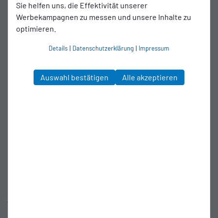
Sie helfen uns, die Effektivität unserer
Jetzt zieht es sie zurück, mit dem klaren Wunsch nach
Werbekampagnen zu messen und unsere Inhalte zu
ambitioniertem Fußball.
optimieren.
Eine Verteidigerin mit Variabilität
Details
|
Datenschutzerklärung
|
Impressum
Trainer Kevin Klein traut der jüngsten Neuverpflichtung auf
der Außenbahn sofort eine wichtige Rolle zu: „Mileen ist
eine junge, hervorragend ausgebildete und vielseitig
Auswahl bestätigen
Alle akzeptieren
einsetzbare Außenverteidigerin, die unserem Spiel in der
kommenden Saison sowohl sportlich als auch taktisch
zusätzliche Qualität und neue Möglichkeiten verleihen wird.
Mit ihrer Flexibilität wird sie eine echte Bereicherung für
unser Team sein.". Ihre Vielseitigkeit eröffnet dem
Trainerteam Optionen – sowohl in der Defensivordnung als
auch im Spielaufbau über die Flügel.
Willkommen in Blau-Weiß
Mit Arnold gewinnt die SSVg eine Spielerin, die trotz ihres
jungen Alters bereits Erfahrung auf Landesliga-Niveau
gesammelt hat. Die Mannschaft freut sich auf einen