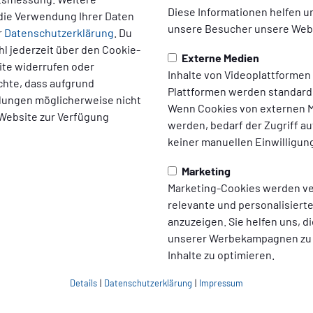
Diese Informationen helfen u
die Verwendung Ihrer Daten
unsere Besucher unsere Webs
r
Datenschutzerklärung
. Du
l jederzeit über den Cookie-
Externe Medien
ite widerrufen oder
Inhalte von Videoplattformen
chte, dass aufgrund
Plattformen werden standard
ellungen möglicherweise nicht
Wenn Cookies von externen M
 Website zur Verfügung
werden, bedarf der Zugriff au
keiner manuellen Einwilligun
Marketing
Marketing-Cookies werden v
02 - SV Glehn
relevante und personalisier
anzuzeigen. Sie helfen uns, di
unserer Werbekampagnen zu
Inhalte zu optimieren.
ieben die Gastgeberinnen spielbestimmend.
Alicia Sönnecken
s
Details
|
Datenschutzerklärung
|
Impressum
nd den umjubelten 3:1-Endstand. In der Schlussphase verwaltet
brennen.