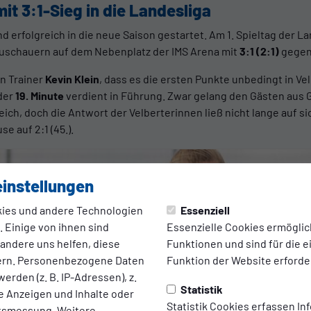
t 3:1-Sieg in die Landesliga
d erfolgreich in die neue Saison gestartet. Am 1. Spieltag der La
uschauern auf dem Nebenplatz der IMS Arena mit
3:1 (2:1)
gegen 
n Trainer
Kevin Klein
, dass es die ersten Punkte unbedingt in Ve
 der
19. Minute
verdient in Führung. Zwar gelang den Gästen aus 
ich, doch die Antwort der Velberterinnen ließ nicht lange auf s
se auf 2:1 (45.).
instellungen
ies und andere Technologien
Essenziell
 Einige von ihnen sind
Essenzielle Cookies ermögli
 andere uns helfen, diese
Funktionen und sind für die 
ern. Personenbezogene Daten
Funktion der Website erforder
erden (z. B. IP-Adressen), z.
Statistik
te Anzeigen und Inhalte oder
Statistik Cookies erfassen I
ltsmessung. Weitere