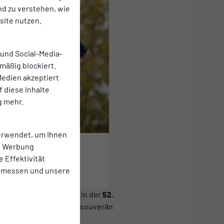
nd zu verstehen, wie
ite nutzen.
 und Social-Media-
mäßig blockiert.
edien akzeptiert
f diese Inhalte
g mehr.
erwendet, um Ihnen
te Werbung
e Effektivität
 messen und unsere
orgte mit ihrem Treffer in der
52.
e die SSVg die Führung souverän