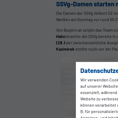
SSVg-Damen starten mi
Die Damen der SSVg Velbert 02 sin
Weißen am Sonntag vor rund 50 Z
Von Beginn an zeigte das Team vo
Hahn
brachte die SSVg bereits in
(28.)
der zwischenzeitliche Ausgle
Kazimirek
stellte noch vor der Pau
Datenschutze
Wir verwenden Cook
auf unserer Website.
essenziell, während
Website zu verbess
können verarbeitet w
B. für personalisier
Anzeigen- und Inha