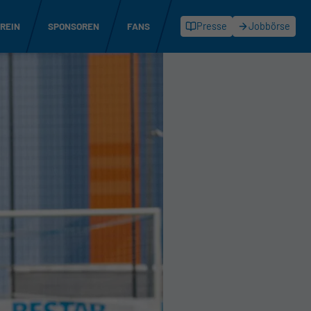
REIN
SPONSOREN
FANS
Presse
Jobbörse