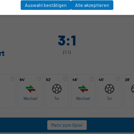
Auswahl bestätigen
Alle akzeptieren
hafft sich die SSVg direkt Selbstvertrauen für die kommenden A
3:1
rt
(1:1)
64'
52'
46'
45'
28'
Wechsel
Tor
Wechsel
Tor
Mehr zum Spiel