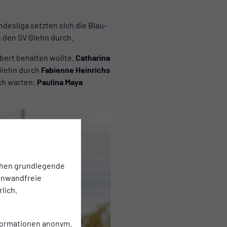
ndesliga setzten sich die Blau-
den SV Glehn durch.
lbert behalten wollte.
Catharina
Glehn durch
Fabienne Heinrichs
ich warten:
Paulina Maya
chen grundlegende
einwandfreie
lich.
nformationen anonym.