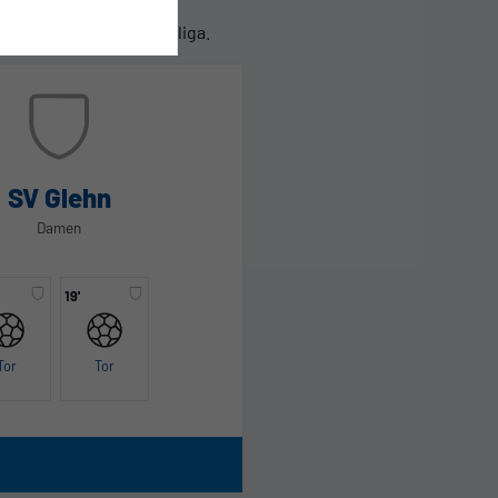
ufgaben in der Landesliga.
SV Glehn
Damen
19'
Tor
Tor