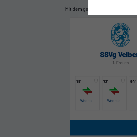
Mit dem gelungenen Auftakt versc
SSVg Velbe
1. Frauen
78'
72'
64'
Wechsel
Wechsel