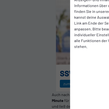
Informationen über 
finden Sie in unsere
kannst deine Auswah
Link am Ende der Se
anpassen. Bitte bea
individueller Einst
alle Funktionen der
stehen.
SSVg Velbert 
zum Fotoalbum
Auch nach dem Seitenwechsel bl
Minute
für die Vorentscheidung u
und ließ defensiv nichts mehr an