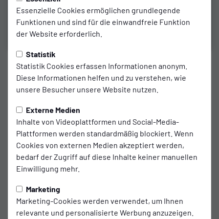
Essenzielle Cookies ermöglichen grundlegende
Funktionen und sind für die einwandfreie Funktion
der Website erforderlich.
Statistik
1. MANNSCHAFT
Statistik Cookies erfassen Informationen anonym.
Diese Informationen helfen und zu verstehen, wie
SC Wiedenbrück - SSVg Velbert -
unsere Besucher unsere Website nutzen.
RL West
Externe Medien
Inhalte von Videoplattformen und Social-Media-
zum Artikel
Plattformen werden standardmäßig blockiert. Wenn
Cookies von externen Medien akzeptiert werden,
Spielort
bedarf der Zugriff auf diese Inhalte keiner manuellen
Einwilligung mehr.
Jahnstadion
Marketing
Rietberger Str. 29
Marketing-Cookies werden verwendet, um Ihnen
33378 Rheda-Wiedenbrück
relevante und personalisierte Werbung anzuzeigen.