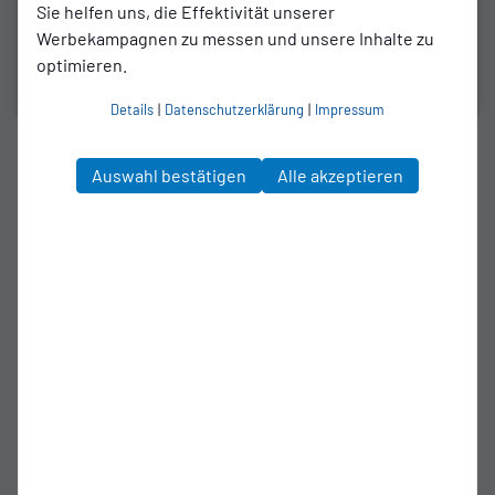
Sie helfen uns, die Effektivität unserer
Werbekampagnen zu messen und unsere Inhalte zu
optimieren.
Details
|
Datenschutzerklärung
|
Impressum
1. MANNSCHAFT
Auswahl bestätigen
Alle akzeptieren
SSVg Velbert - VfL Bochum II - RL
West
zum Artikel
Spielort
IMS Arena
Bahnhofstr. 116
42551 Velbert