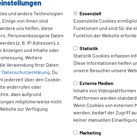
instellungen
02 - Fortuna
ies und andere Technologien
Essenziell
 Einige von ihnen sind
Essenzielle Cookies ermögli
Köln
 andere uns helfen, diese
Funktionen und sind für die 
ern. Personenbezogene Daten
Funktion der Website erforder
erden (z. B. IP-Adressen), z.
Statistik
te Anzeigen und Inhalte oder
zum Video
Statistik Cookies erfassen I
ltsmessung. Weitere
Diese Informationen helfen u
die Verwendung Ihrer Daten
unsere Besucher unsere Webs
r
Datenschutzerklärung
. Du
l jederzeit über den Cookie-
Externe Medien
ite widerrufen oder
Inhalte von Videoplattformen
chte, dass aufgrund
Plattformen werden standard
ellungen möglicherweise nicht
Wenn Cookies von externen M
 Website zur Verfügung
werden, bedarf der Zugriff au
keiner manuellen Einwilligun
Marketing