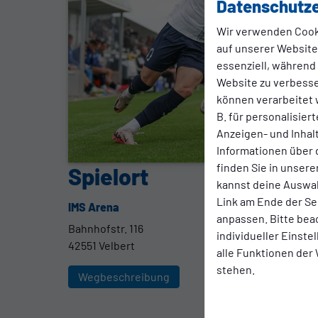
Datenschutze
Wir verwenden Cook
auf unserer Website.
essenziell, während
Website zu verbess
können verarbeitet w
B. für personalisier
Anzeigen- und Inha
Informationen über 
finden Sie in unsere
Spielort
kannst deine Auswah
Link am Ende der Se
IMS Arena
anpassen. Bitte bea
Bahnhofstr. 116
individueller Einst
42551 Velbert
alle Funktionen der
stehen.
Wegbeschreibung