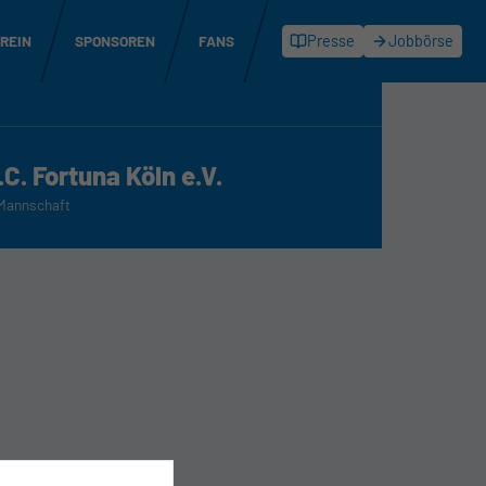
REIN
SPONSOREN
FANS
Presse
Jobbörse
.C. Fortuna Köln e.V.
 Mannschaft