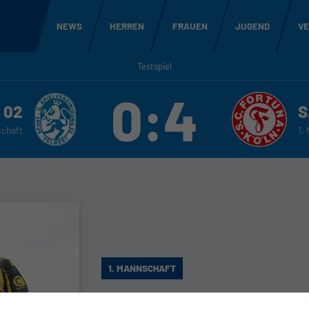
NEWS
HERREN
FRAUEN
JUGEND
VE
Testspiel
0:4
 02
S
schaft
1.
1. MANNSCHAFT
SSVg Velbert