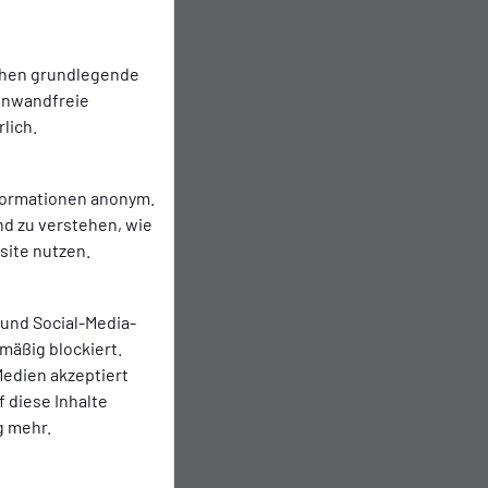
chen grundlegende
einwandfreie
lich.
nformationen anonym.
nd zu verstehen, wie
ite nutzen.
 und Social-Media-
mäßig blockiert.
edien akzeptiert
f diese Inhalte
g mehr.