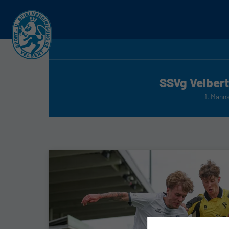
SSVg Velbert
1. Mann