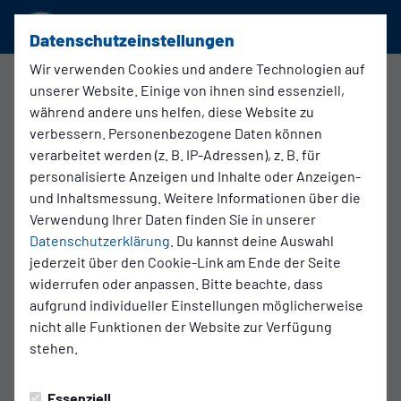
SSVg Velbert 02
Datenschutzeinstellungen
Wir verwenden Cookies und andere Technologien auf
Testspiel
unserer Website. Einige von ihnen sind essenziell,
während andere uns helfen, diese Website zu
verbessern. Personenbezogene Daten können
2:1
verarbeitet werden (z. B. IP-Adressen), z. B. für
Bergisch Gladbach
SSVg Velbert 02
1. Mannschaft
1. Mannschaft
personalisierte Anzeigen und Inhalte oder Anzeigen-
und Inhaltsmessung. Weitere Informationen über die
Verwendung Ihrer Daten finden Sie in unserer
Datenschutzerklärung
. Du kannst deine Auswahl
Spielort
jederzeit über den Cookie-Link am Ende der Seite
widerrufen oder anpassen. Bitte beachte, dass
Isotec-Sportpark (an der Belkaw-Arena)
aufgrund individueller Einstellungen möglicherweise
Paffrather Str. 133
nicht alle Funktionen der Website zur Verfügung
51465 Bergisch Gladbach
stehen.
Wegbeschreibung
Essenziell