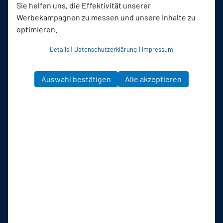
Sie helfen uns, die Effektivität unserer
Werbekampagnen zu messen und unsere Inhalte zu
optimieren.
Details
|
Datenschutzerklärung
|
Impressum
Auswahl bestätigen
Alle akzeptieren
SSVg Velbert 02
auf Social Media folgen
Jetzt unsere App downloaden