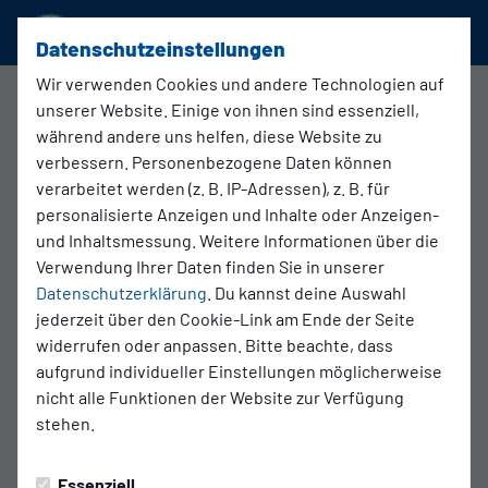
SSVg Velbert 02
Datenschutzeinstellungen
Wir verwenden Cookies und andere Technologien auf
Kreispokal
unserer Website. Einige von ihnen sind essenziell,
während andere uns helfen, diese Website zu
1:3
verbessern. Personenbezogene Daten können
(1:3)
verarbeitet werden (z. B. IP-Adressen), z. B. für
SSVg Velbert
BV Gräfrath
U15-Juniorinnen
U15 - Juniorinnen
personalisierte Anzeigen und Inhalte oder Anzeigen-
und Inhaltsmessung. Weitere Informationen über die
Verwendung Ihrer Daten finden Sie in unserer
Datenschutzerklärung
. Du kannst deine Auswahl
Infos zum Spiel
jederzeit über den Cookie-Link am Ende der Seite
widerrufen oder anpassen. Bitte beachte, dass
Schiedsrichter:
aufgrund individueller Einstellungen möglicherweise
Phillip Terpoorten
nicht alle Funktionen der Website zur Verfügung
stehen.
Assistent 1:
Tim Schulte
Essenziell