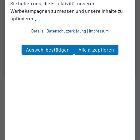
Sie helfen uns, die Effektivität unserer
Werbekampagnen zu messen und unsere Inhalte zu
optimieren.
Details
|
Datenschutzerklärung
|
Impressum
Auswahl bestätigen
Alle akzeptieren
MÄDCHENFUSSBALL
U15 scheitert im Kreispokal am
BV Gräfrath
Trotz Anschlusstreffer und guter Chancen kam die U15
der SSVg nicht mehr heran – Gräfrath siegte am Ende
verdient mit 3:1.