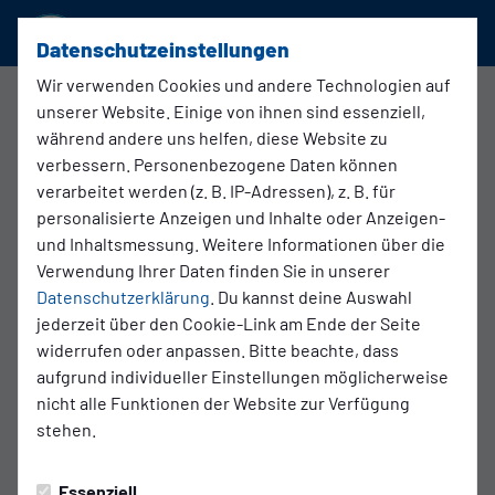
SSVg Velbert 02
Datenschutzeinstellungen
Wir verwenden Cookies und andere Technologien auf
unserer Website. Einige von ihnen sind essenziell,
Jugendfußball
während andere uns helfen, diese Website zu
21.06.2026 12:00 Uhr
verbessern. Personenbezogene Daten können
SSVg Velbert 02 C2 - Rot Weiß
verarbeitet werden (z. B. IP-Adressen), z. B. für
Oberhausen
personalisierte Anzeigen und Inhalte oder Anzeigen-
und Inhaltsmessung. Weitere Informationen über die
Verwendung Ihrer Daten finden Sie in unserer
Datenschutzerklärung
. Du kannst deine Auswahl
jederzeit über den Cookie-Link am Ende der Seite
widerrufen oder anpassen. Bitte beachte, dass
aufgrund individueller Einstellungen möglicherweise
nicht alle Funktionen der Website zur Verfügung
stehen.
Essenziell