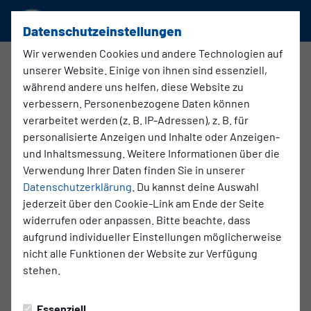
SSVg Velbert 02
Datenschutzeinstellungen
Wir verwenden Cookies und andere Technologien auf
unserer Website. Einige von ihnen sind essenziell,
Jugendfußball
während andere uns helfen, diese Website zu
31.05.2026 21:14 Uhr
verbessern. Personenbezogene Daten können
SSVg Velbert 02 B1 - SG Unterrath
verarbeitet werden (z. B. IP-Adressen), z. B. für
personalisierte Anzeigen und Inhalte oder Anzeigen-
und Inhaltsmessung. Weitere Informationen über die
Verwendung Ihrer Daten finden Sie in unserer
Datenschutzerklärung
. Du kannst deine Auswahl
jederzeit über den Cookie-Link am Ende der Seite
widerrufen oder anpassen. Bitte beachte, dass
aufgrund individueller Einstellungen möglicherweise
nicht alle Funktionen der Website zur Verfügung
stehen.
Essenziell