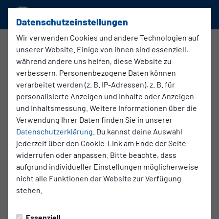
SSVg Velbert 02
Datenschutzeinstellungen
Wir verwenden Cookies und andere Technologien auf
unserer Website. Einige von ihnen sind essenziell,
2. Damen
während andere uns helfen, diese Website zu
21.09.2025 13:00 Uhr
verbessern. Personenbezogene Daten können
SSVg Velbert 02 II - CfR Links II
verarbeitet werden (z. B. IP-Adressen), z. B. für
personalisierte Anzeigen und Inhalte oder Anzeigen-
und Inhaltsmessung. Weitere Informationen über die
Verwendung Ihrer Daten finden Sie in unserer
Datenschutzerklärung
. Du kannst deine Auswahl
jederzeit über den Cookie-Link am Ende der Seite
widerrufen oder anpassen. Bitte beachte, dass
aufgrund individueller Einstellungen möglicherweise
nicht alle Funktionen der Website zur Verfügung
stehen.
Essenziell