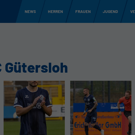
NEWS
HERREN
FRAUEN
JUGEND
VE
C Gütersloh