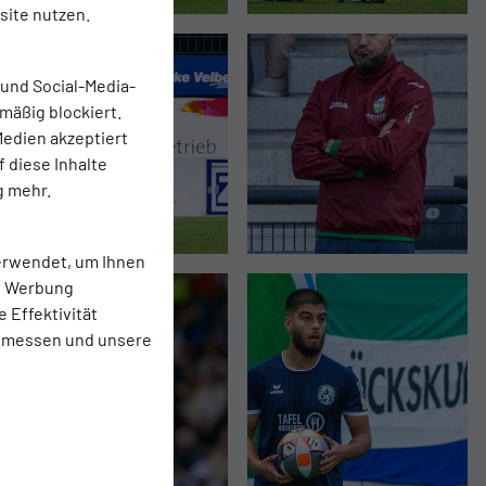
ite nutzen.
 und Social-Media-
mäßig blockiert.
edien akzeptiert
f diese Inhalte
g mehr.
erwendet, um Ihnen
te Werbung
e Effektivität
 messen und unsere