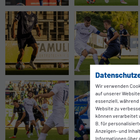
Datenschutze
Wir verwenden Cook
auf unserer Website.
essenziell, während
Website zu verbess
können verarbeitet w
B. für personalisier
Anzeigen- und Inha
Informationen über 