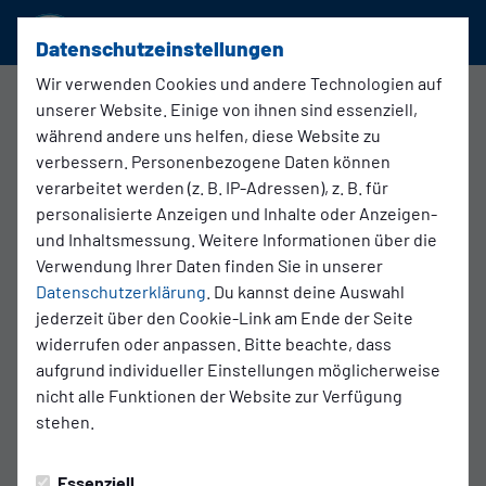
SSVg Velbert 02
Datenschutzeinstellungen
Wir verwenden Cookies und andere Technologien auf
unserer Website. Einige von ihnen sind essenziell,
1. Mannschaft
während andere uns helfen, diese Website zu
25.09.2025 21:30 Uhr
verbessern. Personenbezogene Daten können
SSVg Velbert 02 - 1. FC Bocholt
verarbeitet werden (z. B. IP-Adressen), z. B. für
personalisierte Anzeigen und Inhalte oder Anzeigen-
und Inhaltsmessung. Weitere Informationen über die
Verwendung Ihrer Daten finden Sie in unserer
Datenschutzerklärung
. Du kannst deine Auswahl
jederzeit über den Cookie-Link am Ende der Seite
widerrufen oder anpassen. Bitte beachte, dass
aufgrund individueller Einstellungen möglicherweise
nicht alle Funktionen der Website zur Verfügung
stehen.
Essenziell