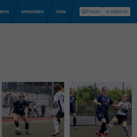
REIN
SPONSOREN
FANS
Presse
Jobbörse