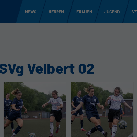
NEWS
HERREN
FRAUEN
JUGEND
VE
SVg Velbert 02