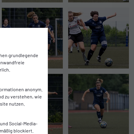
chen grundlegende
einwandfreie
lich.
nformationen anonym.
nd zu verstehen, wie
ite nutzen.
 und Social-Media-
mäßig blockiert.