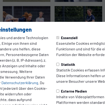
instellungen
ies und andere Technologien
Essenziell
 Einige von ihnen sind
Essenzielle Cookies ermögli
 andere uns helfen, diese
Funktionen und sind für die 
ern. Personenbezogene Daten
Funktion der Website erforder
erden (z. B. IP-Adressen), z.
Statistik
te Anzeigen und Inhalte oder
Statistik Cookies erfassen I
ltsmessung. Weitere
Diese Informationen helfen u
die Verwendung Ihrer Daten
unsere Besucher unsere Webs
r
Datenschutzerklärung
. Du
l jederzeit über den Cookie-
Externe Medien
ite widerrufen oder
Inhalte von Videoplattformen
chte, dass aufgrund
Plattformen werden standard