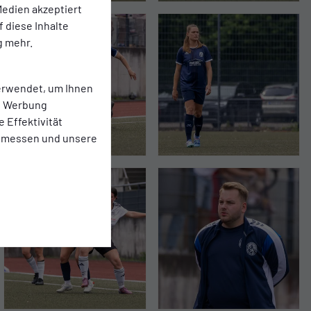
edien akzeptiert
f diese Inhalte
g mehr.
erwendet, um Ihnen
te Werbung
e Effektivität
 messen und unsere