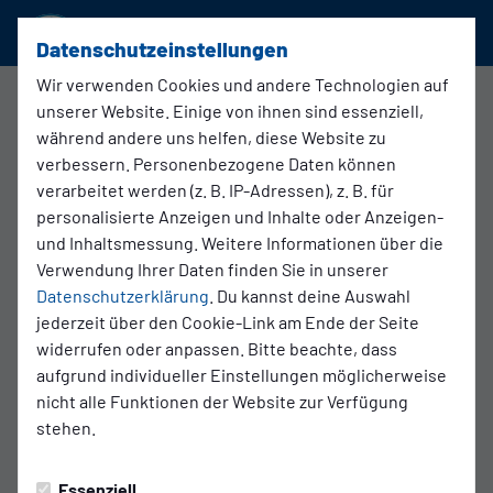
SSVg Velbert 02
Datenschutzeinstellungen
Wir verwenden Cookies und andere Technologien auf
unserer Website. Einige von ihnen sind essenziell,
1. Damen
während andere uns helfen, diese Website zu
15.03.2026 15:00 Uhr
verbessern. Personenbezogene Daten können
FV Mönchengladbach - SSVg Velbert
verarbeitet werden (z. B. IP-Adressen), z. B. für
02
personalisierte Anzeigen und Inhalte oder Anzeigen-
und Inhaltsmessung. Weitere Informationen über die
Verwendung Ihrer Daten finden Sie in unserer
Datenschutzerklärung
. Du kannst deine Auswahl
jederzeit über den Cookie-Link am Ende der Seite
widerrufen oder anpassen. Bitte beachte, dass
aufgrund individueller Einstellungen möglicherweise
nicht alle Funktionen der Website zur Verfügung
stehen.
Essenziell